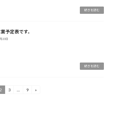
続きを読む
営業予定表です。
1月23日
続きを読む
2
3
…
9
»
固
固
固
定
定
定
ペ
ペ
ペ
ー
ー
ー