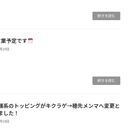
続きを読む
営業予定です
3月29日
続きを読む
麺系のトッピングがキクラゲ→穂先メンマへ変更と
ました！
3月18日