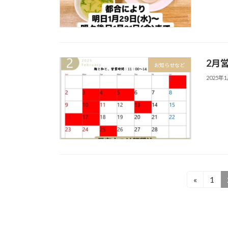
2月
お知らせなど
2025年
投
«
1
固
定
稿
ペ
の
ー