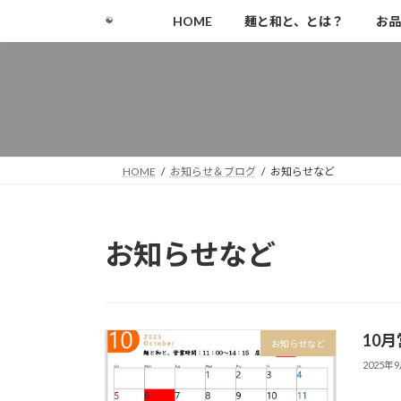
コ
ナ
HOME
麺と和と、とは？
お品
ン
ビ
テ
ゲ
ン
ー
ツ
シ
へ
ョ
ス
ン
キ
に
HOME
お知らせ＆ブログ
お知らせなど
ッ
移
プ
動
お知らせなど
10
お知らせなど
2025年